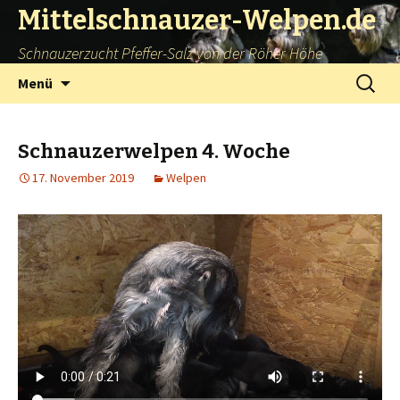
Mittelschnauzer-Welpen.de
Schnauzerzucht Pfeffer-Salz von der Röher Höhe
Springe
Suchen
Menü
zum
nach:
Inhalt
Schnauzerwelpen 4. Woche
17. November 2019
Welpen