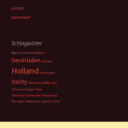
Anfahrt
Impressum
Schlagwörter
Begleitundeprüfung
Bonn
Deckrüden
Elemeet
Holland
Hundesport
Itschy
Schnauzer pfeffer-salz
Schnauzerwelpen
Texel
Urlaub mit Schnauzern
Verpaarung
Vlissingen
Welpenzeit
Zeeland
Zucht