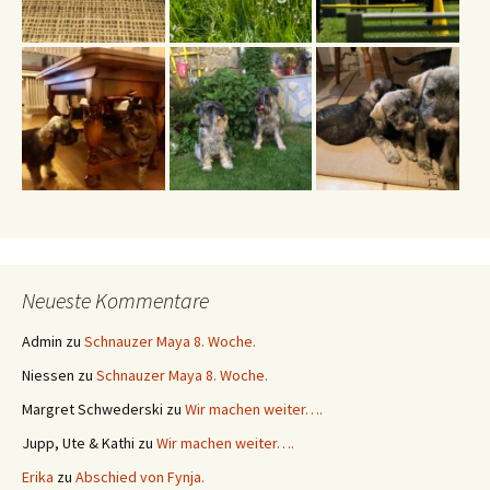
Neueste Kommentare
Admin
zu
Schnauzer Maya 8. Woche.
Niessen
zu
Schnauzer Maya 8. Woche.
Margret Schwederski
zu
Wir machen weiter….
Jupp, Ute & Kathi
zu
Wir machen weiter….
Erika
zu
Abschied von Fynja.