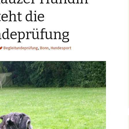
teht die
ndeprüfung
Begleitundeprüfung
,
Bonn
,
Hundesport