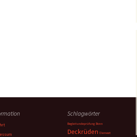
ormation
Schlagwörter
Begleitundeprüfung
Bonn
hrt
Deckrüden
Elemeet
ressum