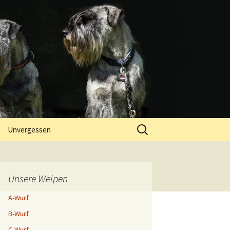
Suchen
Unvergessen
nach:
Unsere Welpen
A-Wurf
B-Wurf
C-Wurf