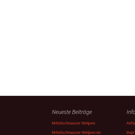
Neueste Beiträge
Inf
Mittelschnauzer Welpen
Anfa
Mittelschnauzer-Welpen im
Imp