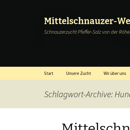
Mittelschnauzer-We
Schnauzerzucht Pfeffer-Salz von der Röh
Springe
Start
Unsere Zucht
Wir über uns
zum
Inhalt
Schlagwort-Archive: Hun
Mittelsch