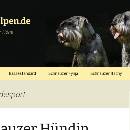
lpen.de
er Höhe
Rassestandard
Schnauzer Fynja
Schnauzer Itschy
desport
nauzer Hündin