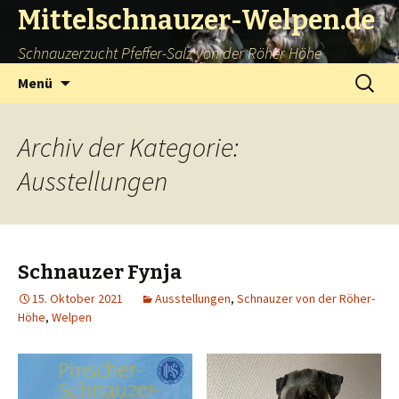
Mittelschnauzer-Welpen.de
Schnauzerzucht Pfeffer-Salz von der Röher Höhe
Springe
Suchen
Menü
zum
nach:
Inhalt
Archiv der Kategorie:
Ausstellungen
Schnauzer Fynja
15. Oktober 2021
Ausstellungen
,
Schnauzer von der Röher-
Höhe
,
Welpen