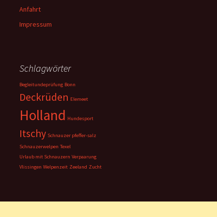
Anfahrt
Impressum
Schlagwörter
Begleitundeprüfung
Bonn
Deckrüden
Elemeet
Holland
Hundesport
Itschy
Schnauzer pfeffer-salz
Schnauzerwelpen
Texel
Urlaub mit Schnauzern
Verpaarung
Vlissingen
Welpenzeit
Zeeland
Zucht