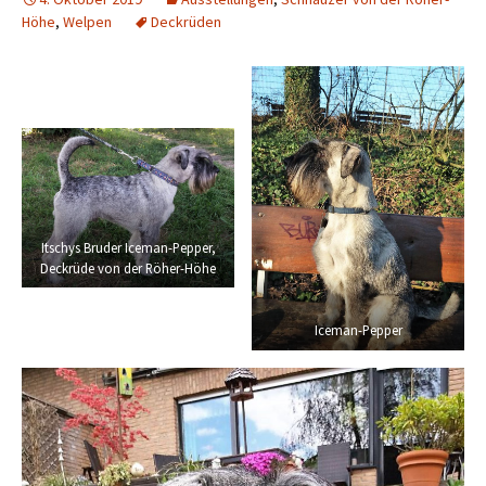
Höhe
,
Welpen
Deckrüden
Itschys Bruder Iceman-Pepper,
Deckrüde von der Röher-Höhe
Iceman-Pepper