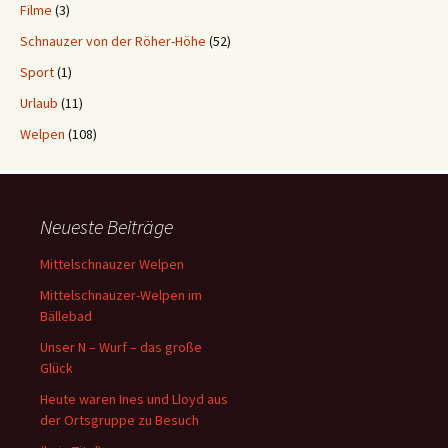
Filme
(3)
Schnauzer von der Röher-Höhe
(52)
Sport
(1)
Urlaub
(11)
Welpen
(108)
Neueste Beiträge
Mittelschnauzer Welpen
Mittelschnauzer-Welpen im
Bällebad
Unser N – Wurf – das große
Glück
Heute waren Ines und Lloyd aus
der Ortsgruppe zu Besuch