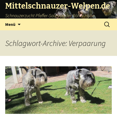
Mittelschnauzer-Welpen.de
Schnauzerzucht Pfeffer-Salz von der Röher Höhe
Springe
Suchen
Menü
zum
nach:
Inhalt
Schlagwort-Archive: Verpaarung