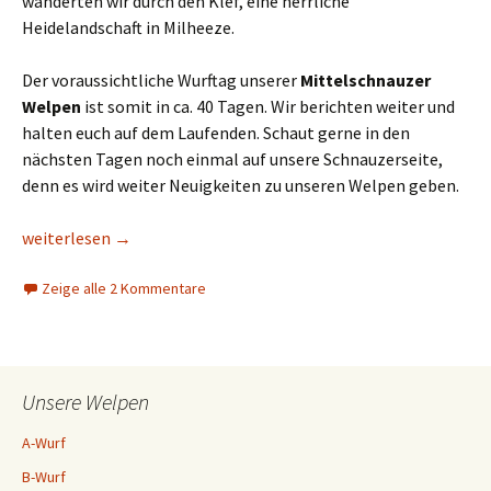
wanderten wir durch den Klef, eine herrliche
Heidelandschaft in Milheeze.
Der voraussichtliche Wurftag unserer
Mittelschnauzer
Welpen
ist somit in ca. 40 Tagen. Wir berichten weiter und
halten euch auf dem Laufenden. Schaut gerne in den
nächsten Tagen noch einmal auf unsere Schnauzerseite,
denn es wird weiter Neuigkeiten zu unseren Welpen geben.
Schnauzer Welpen Pfeffer-Salz 2018
weiterlesen
→
Zeige alle 2 Kommentare
Unsere Welpen
A-Wurf
B-Wurf