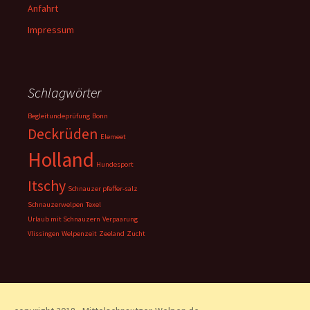
Anfahrt
Impressum
Schlagwörter
Begleitundeprüfung
Bonn
Deckrüden
Elemeet
Holland
Hundesport
Itschy
Schnauzer pfeffer-salz
Schnauzerwelpen
Texel
Urlaub mit Schnauzern
Verpaarung
Vlissingen
Welpenzeit
Zeeland
Zucht