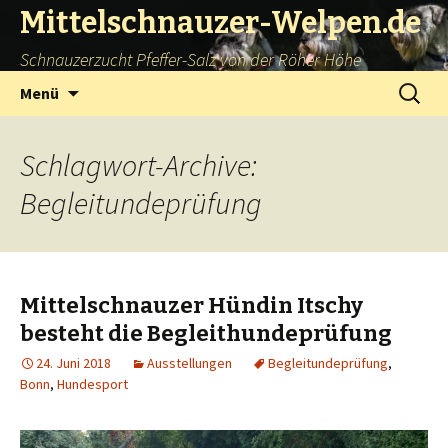
Mittelschnauzer-Welpen.de
Schnauzerzucht Pfeffer-Salz von der Röher Höhe
Springe
Suchen
Menü
zum
nach:
Inhalt
Schlagwort-Archive:
Begleitundeprüfung
Mittelschnauzer Hündin Itschy
besteht die Begleithundeprüfung
24. Juni 2018
Ausstellungen
Begleitundeprüfung
,
Bonn
,
Hundesport