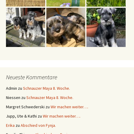
Neueste Kommentare
Admin
zu
Schnauzer Maya 8. Woche.
Niessen
zu
Schnauzer Maya 8. Woche.
Margret Schwederski
zu
Wir machen weiter….
Jupp, Ute & Kathi
zu
Wir machen weiter….
Erika
zu
Abschied von Fynja.