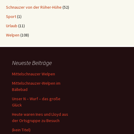
Schnauzer von der Röher-Höhe
(52)
Sport
(1)
Urlaub
(11)
Welpen
(108)
Neueste Beiträge
Mittelschnauzer Welpen
Mittelschnauzer-Welpen im
Bällebad
Unser N – Wurf – das große
Glück
Heute waren Ines und Lloyd aus
der Ortsgruppe zu Besuch
(kein Titel)