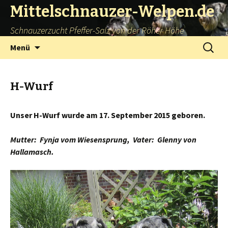
Mittelschnauzer-Welpen.de
Schnauzerzucht Pfeffer-Salz von der Röher Höhe
Springe
Suchen
Menü
zum
nach:
Inhalt
H-Wurf
Unser H-Wurf wurde am 17. September 2015 geboren.
Mutter: Fynja vom Wiesensprung, Vater: Glenny von
Hallamasch.