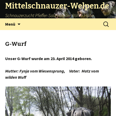
Mittelschnauzer-Welpen.de
Schnauzerzucht Pfeffer-Salz von der Röher Höhe
Springe
Suchen
Menü
zum
nach:
Inhalt
G-Wurf
Unser G-Wurf wurde am 23. April 2014 geboren.
Mutter: Fynja vom Wiesensprung, Vater: Matz vom
wilden Wuff