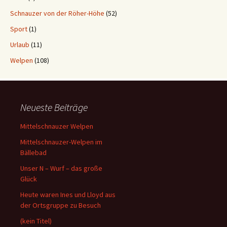
Schnauzer von der Röher-Höhe
(52)
Sport
(1)
Urlaub
(11)
Welpen
(108)
Neueste Beiträge
Mittelschnauzer Welpen
Mittelschnauzer-Welpen im
Bällebad
Unser N – Wurf – das große
Glück
Heute waren Ines und Lloyd aus
der Ortsgruppe zu Besuch
(kein Titel)