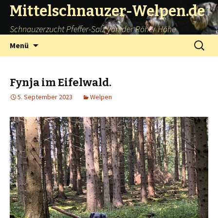
Mittelschnauzer-Welpen.de
Schnauzerzucht Pfeffer-Salz von der Röher Höhe
Springe
Suchen
Menü
zum
nach:
Inhalt
Fynja im Eifelwald.
5. September 2023
Welpen