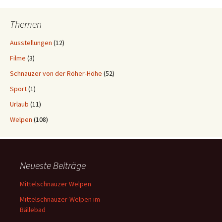
Themen
Ausstellungen
(12)
Filme
(3)
Schnauzer von der Röher-Höhe
(52)
Sport
(1)
Urlaub
(11)
Welpen
(108)
Neueste Beiträge
Mittelschnauzer Welpen
Mittelschnauzer-Welpen im
Bällebad