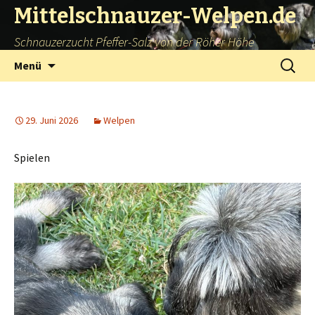
Mittelschnauzer-Welpen.de
Schnauzerzucht Pfeffer-Salz von der Röher Höhe
Springe
Suchen
Menü
zum
nach:
Inhalt
29. Juni 2026
Welpen
Spielen