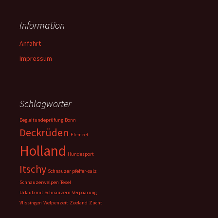
Information
Anfahrt
Impressum
Schlagwörter
Begleitundeprüfung
Bonn
Deckrüden
Elemeet
Holland
Hundesport
Itschy
Schnauzer pfeffer-salz
Schnauzerwelpen
Texel
Urlaub mit Schnauzern
Verpaarung
Vlissingen
Welpenzeit
Zeeland
Zucht