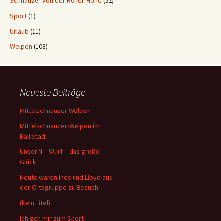
Schnauzer von der Röher-Höhe
(52)
Sport
(1)
Urlaub
(11)
Welpen
(108)
Neueste Beiträge
Mittelschnauzer Welpen
Mittelschnauzer-Welpen im
Bällebad
Unser N – Wurf – das große
Glück
Heute waren Ines und Lloyd aus
der Ortsgruppe zu Besuch
(kein Titel)
Ich geh mir zum Sport !