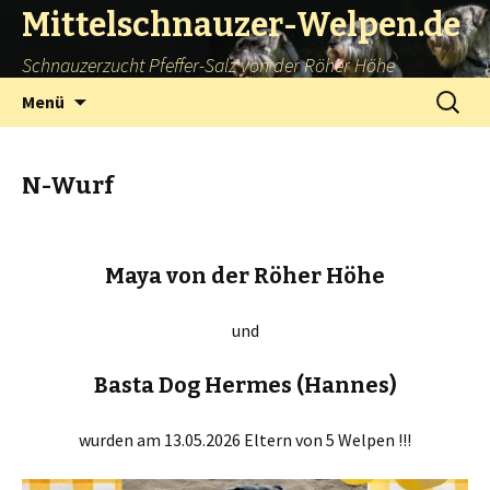
Mittelschnauzer-Welpen.de
Schnauzerzucht Pfeffer-Salz von der Röher Höhe
Springe
Suchen
Menü
zum
nach:
Inhalt
N-Wurf
Maya von der Röher Höhe
und
Basta Dog Hermes (Hannes)
wurden am 13.05.2026 Eltern von 5 Welpen !!!