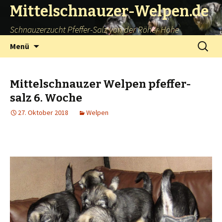
Mittelschnauzer-Welpen.de
Schnauzerzucht Pfeffer-Salz von der Röher Höhe
Springe
Suchen
Menü
zum
nach:
Inhalt
Mittelschnauzer Welpen pfeffer-
salz 6. Woche
27. Oktober 2018
Welpen