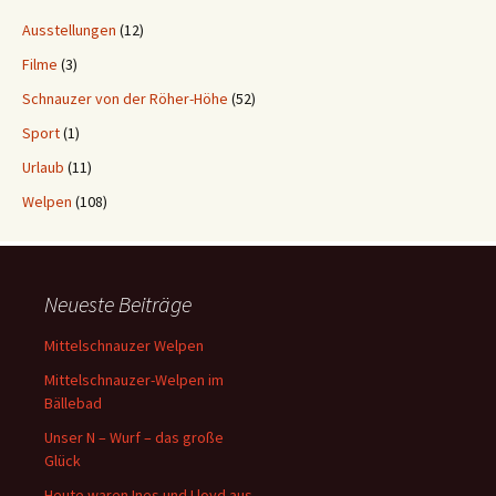
Ausstellungen
(12)
Filme
(3)
Schnauzer von der Röher-Höhe
(52)
Sport
(1)
Urlaub
(11)
Welpen
(108)
Neueste Beiträge
Mittelschnauzer Welpen
Mittelschnauzer-Welpen im
Bällebad
Unser N – Wurf – das große
Glück
Heute waren Ines und Lloyd aus