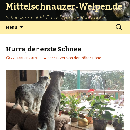
Mittelschnauzer-Welpen.de
Schnauzerzucht Pfeffer-Salz von der Röher Höhe
Springe
Suchen
Menü
zum
nach:
Inhalt
Hurra, der erste Schnee.
22. Januar 2019
Schnauzer von der Röher-Höhe