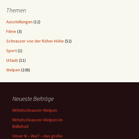
Themen
Ausstellungen
(12)
Filme
(3)
Schnauzer von der Röher-Höhe
(52)
Sport
(1)
Urlaub
(11)
Welpen
(108)
Neueste Beiträge
Mittelschnauzer Welpen
Mittelschnauzer-Welpen im
Bällebad
Unser N – Wurf – das große