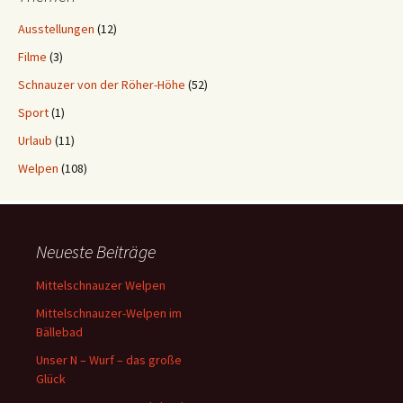
Ausstellungen
(12)
Filme
(3)
Schnauzer von der Röher-Höhe
(52)
Sport
(1)
Urlaub
(11)
Welpen
(108)
Neueste Beiträge
Mittelschnauzer Welpen
Mittelschnauzer-Welpen im
Bällebad
Unser N – Wurf – das große
Glück