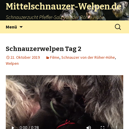
Mittelschnauzer-Welpen.de
Schnauzerzucht Pfeffer-Salz von der Röher Höhe
Springe
Suchen
Menü
zum
nach:
Inhalt
Schnauzerwelpen Tag 2
21. Oktober 2019
Filme
,
Schnauzer von der Röher-Höhe
,
Welpen