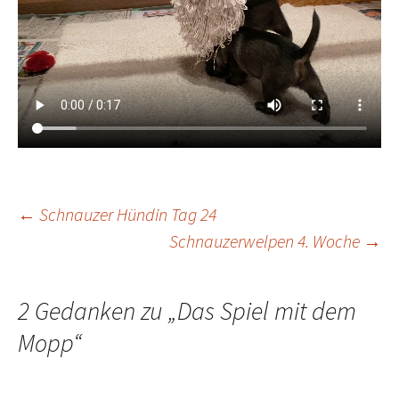
Beitrags-
←
Schnauzer Hündin Tag 24
Schnauzerwelpen 4. Woche
→
Navigation
2 Gedanken zu „
Das Spiel mit dem
Mopp
“