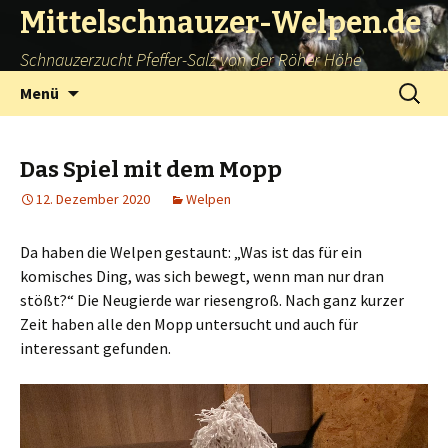
Mittelschnauzer-Welpen.de
Schnauzerzucht Pfeffer-Salz von der Röher Höhe
Springe
Suchen
Menü
zum
nach:
Inhalt
Das Spiel mit dem Mopp
12. Dezember 2020
Welpen
Da haben die Welpen gestaunt: „Was ist das für ein
komisches Ding, was sich bewegt, wenn man nur dran
stößt?“ Die Neugierde war riesengroß. Nach ganz kurzer
Zeit haben alle den Mopp untersucht und auch für
interessant gefunden.