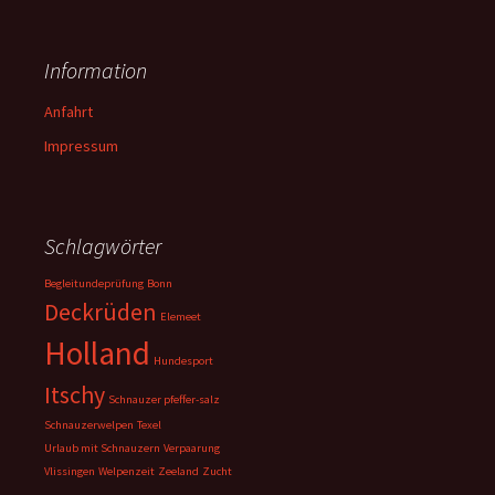
Information
Anfahrt
Impressum
Schlagwörter
Begleitundeprüfung
Bonn
Deckrüden
Elemeet
Holland
Hundesport
Itschy
Schnauzer pfeffer-salz
Schnauzerwelpen
Texel
Urlaub mit Schnauzern
Verpaarung
Vlissingen
Welpenzeit
Zeeland
Zucht