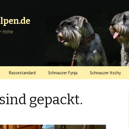
lpen.de
er Höhe
Rassestandard
Schnauzer Fynja
Schnauzer Itschy
 sind gepackt.