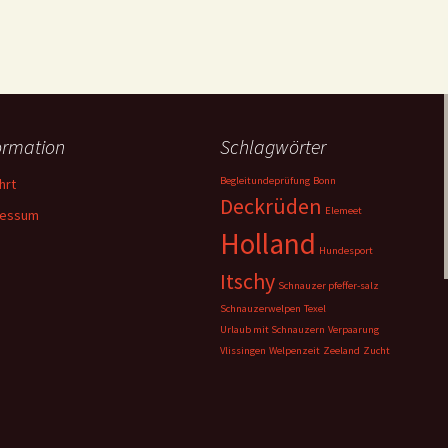
ormation
Schlagwörter
Begleitundeprüfung
Bonn
hrt
Deckrüden
Elemeet
ressum
Holland
Hundesport
Itschy
Schnauzer pfeffer-salz
Schnauzerwelpen
Texel
Urlaub mit Schnauzern
Verpaarung
Vlissingen
Welpenzeit
Zeeland
Zucht