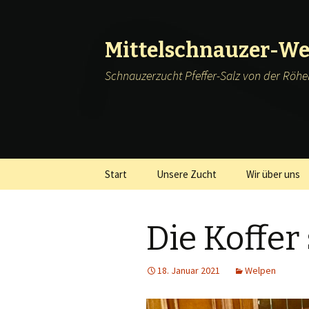
Mittelschnauzer-We
Schnauzerzucht Pfeffer-Salz von der Röh
Springe
Start
Unsere Zucht
Wir über uns
zum
Inhalt
Die Koffer
18. Januar 2021
Welpen