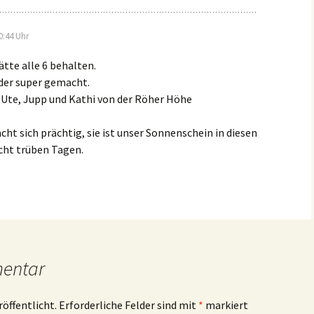
0:44 Uhr
ätte alle 6 behalten.
eder super gemacht.
 Ute, Jupp und Kathi von der Röher Höhe
ht sich prächtig, sie ist unser Sonnenschein in diesen
sicht trüben Tagen.
mentar
röffentlicht.
Erforderliche Felder sind mit
*
markiert