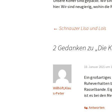
Unsere Koffer sind gepackt. Wir si
hier. Wir sind neugierig, wohin die 
Beitrags-
←
Schnauzer Lisa und Lois
Navigation
2 Gedanken zu „
Die K
18. Januar 2021 um 1
Ein großartiges
Ruheverhalten b
Willhöft,Klau
Rasselbande. Ei
s-Peter
ist es bei den M
Antworten