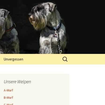
Suchen
Unvergessen
nach:
Unsere Welpen
A-Wurf
B-Wurf
C-Wurf