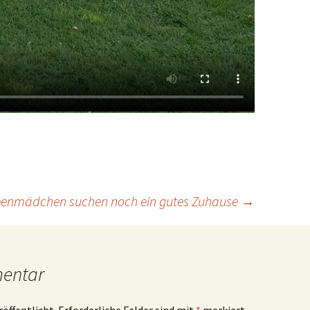
penmädchen suchen noch ein gutes Zuhause
→
mentar