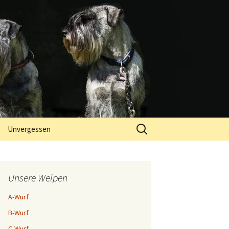
Suchen
Unvergessen
nach:
Unsere Welpen
A-Wurf
B-Wurf
C-Wurf