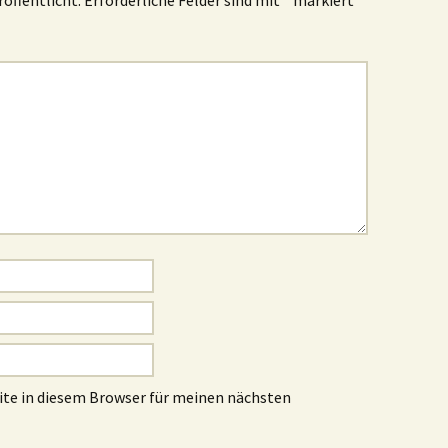
röffentlicht.
Erforderliche Felder sind mit
*
markiert
te in diesem Browser für meinen nächsten