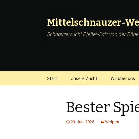
Mittelschnauzer-We
Schnauzerzucht Pfeffer-Salz von der Röh
Springe
Start
Unsere Zucht
Wir über uns
zum
Inhalt
Bester Spi
23. Juni 2026
Welpen