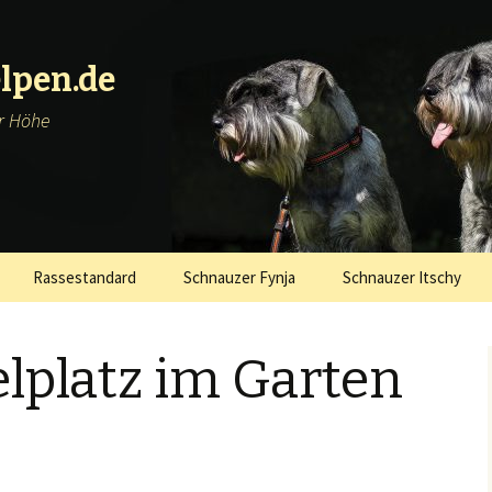
lpen.de
er Höhe
Rassestandard
Schnauzer Fynja
Schnauzer Itschy
elplatz im Garten